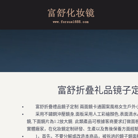
富舒折叠礼品镜子定
富舒折疊禮品鏡子定制 兩面鏡卡通圖案風格女生戶外
采用不鏽鋼沖壓鏡身,面板采用人工彩繪顏色,表面滴水晶膠
鏡,下面鏡片為1:2放大鏡. 此類產品可根據客商要求訂做面板
實體廠家，在化妝鏡定制研發、生產以及售後保養方面經驗
1，首先，不要分解或改造本商品，被拆過的鏡子鏡面