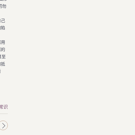
切勿
自己
的陷
運用
樣的
甚至
的抵
看
常识