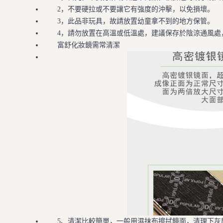
2，不要硬拉或不要讓它有強度的沖擊，以免損壞。
3，此品非玩具，故請放置幼童拿不到的地方保管。
4，請勿放置在高溫或低溫處，建議保存於陰涼通風處
富舒化妝鏡需常清潔
5、清潔比較簡單，一般用濕抹布擦拭鏡面，清理下灰塵