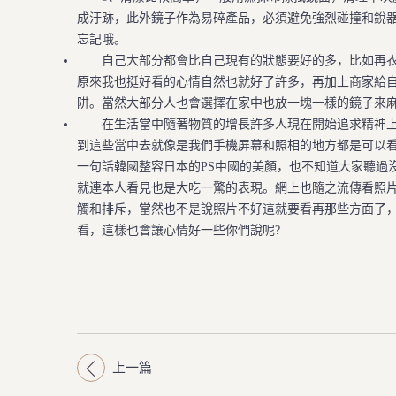
成汙跡，此外鏡子作為易碎產品，必須避免強烈碰撞和銳器
忘記哦。
自己大部分都會比自己現有的狀態要好的多，比如再衣
原來我也挺好看的心情自然也就好了許多，再加上商家給
阱。當然大部分人也會選擇在家中也放一塊一樣的鏡子來
在生活當中隨著物質的增長許多人現在開始追求精神上
到這些當中去就像是我們手機屏幕和照相的地方都是可以
一句話韓國整容日本的PS中國的美顏，也不知道大家聽過
就連本人看見也是大吃一驚的表現。網上也隨之流傳看照
觸和排斥，當然也不是說照片不好這就要看再那些方面了
看，這樣也會讓心情好一些你們說呢?
上一篇