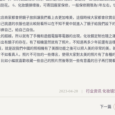
刮花。 6、化妝鏡損壞後，可寄回廠家保修，一般保修期限為1年左右，
店商家都會把鏡子放斜讓我們看上去更加唯美，這個時候大家都會欣賞
自己挑選的衣服也是比較耐看所以在不知不覺中就進入了鏡子給我們設下
麻痹自己，給自己自信。
的超越，所以就有了手機和遊戲電腦等電器的出現，化妆鏡定制也隨之
看出有鏡子的存在，有了相機當然就有了照片，不知道再多少年前還有這
沒，就是說我們中國的照相機有了美顏功能之後可以把人美的非常的美，
片不如看真人，照片不可信的一些傳言，使得大家對太美的照片有了各種
，比如小編就喜歡收藏一些自己的照片然後等到一些有意義的日子再打開
2023-04-28
|
行业资讯
化妆镜
下一篇