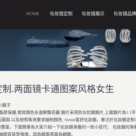
HOME
化妆镜定制
化妆镜展示
化妆镜品
制.两面镜卡通图案风格女生
小鏡子
保護,使其顏色永遠鮮豔亮麗.鏡片采用防水防霧鏡片,上面鏡片為1:1平
圖案,以及按照客商要求繪制顏色. forsue富舒化妝鏡，專注於化妝鏡定制
豐富，下面簡單為大家介紹一下化妝鏡保養的一些小技巧： 化妝鏡的保
輪廓容易受損壞，因為鏡面表面為銀鏡。