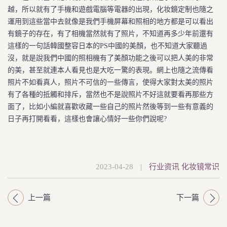
越，所以就有了手機和遊戲電腦等電器的出現，化妆鏡定制也隨之
運用到這些當中去就像是我們手機屏幕和照相的地方都是可以看出
有鏡子的存在，有了相機當然就有了照片，不知道再多少年前還有
這樣的一句話韓國整容日本的PS中國的美顏，也不知道大家聽過
沒，就是說我們中國的照相機有了美顏功能之後可以把人美的非常
的美，甚至就連本人看見也是大吃一驚的表現。網上也隨之流傳看
照片不如看真人，照片不可信的一些傳言，使得大家對太美的照片
有了各種的抵觸和排斥，當然也不是說照片不好這就要看再那些方
面了，比如小編就喜歡收藏一些自己的照片然後等到一些有意義的
日子再打開看看，這樣也會讓心情好一些你們說呢?
2023-04-28
|
行业资讯
化妆镜常识
上一篇
下一篇