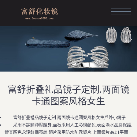
HOME
化妆镜定制
化妆镜展示
化妆镜品牌
资讯中心
富舒折叠礼品镜子定制.两面镜
团队风采
卡通图案风格女生
关于富舒
富舒折疊禮品鏡子定制 兩面鏡卡通圖案風格女生戶外小鏡子
人力资源
采用不鏽鋼沖壓鏡身,面板采用人工彩繪顏色,表面滴水晶膠保護,
使其顏色永遠鮮豔亮麗.鏡片采用防水防霧鏡片,上面鏡片為1:1平面